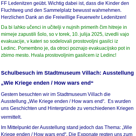
FF Ledenitzen geübt. Wichtig dabei ist, dass die Kinder den
Fluchtweg und den Sammelplatz bewusst wahrnehmen.
Herzlichen Dank an die Freiwillige Feuerwehr Ledenitzen!
Da bi lahko učenci in učitelji v nujnih primerih čim hitreje in
mirneje zapustili šolo, so v torek, 10. julija 2025, izvedli vajo
evakuacije, v kateri so sodelovali prostovoljni gasilci iz
Ledinc. Pomembno je, da otroci poznajo evakuacijsko pot in
zbirno mesto. Hvala prostovoljnim gasilcem iz Ledinc!
Schulbesuch im Stadtmuseum Villach: Ausstellung
„Wie Kriege enden / How wars end“
Gestern besuchten wir im Stadtmuseum Villach die
Au
sstellung
„
Wie Kriege enden / How wars end
“
.
Es wurden
uns Geschichten und Hintergründe zu verschiedenen Kriegen
vermittelt.
Im Mittelpunkt der Ausstellung stand jedoch das Thema: „Wie
Kriege enden / How wars end“. Die Exponate regten uns zum