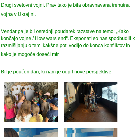
Drugi svetovni vojni. Prav tako je bila obravnavana trenutna
vojna v Ukrajini.
Vendar pa je bil osrednji poudarek razstave na temo: „Kako
končajo vojne / How wars end“. Eksponati so nas spodbudili k
razmišljanju o tem, kakšne poti vodijo do konca konfliktov in
kako je mogoče doseči mir.
Bil je poučen dan, ki nam je odprl nove perspektive.