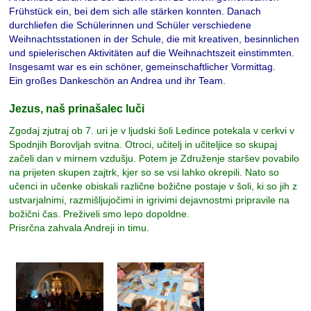
Frühstück ein, bei dem sich alle stärken konnten. Danach
durchliefen die Schülerinnen und Schüler verschiedene
Weihnachtsstationen in der Schule, die mit kreativen, besinnlichen
und spielerischen Aktivitäten auf die Weihnachtszeit einstimmten.
Insgesamt war es ein schöner, gemeinschaftlicher Vormittag.
Ein großes Dankeschön an Andrea und ihr Team.
Jezus, naš prinašalec luči
Zgodaj zjutraj ob 7. uri je v ljudski šoli Ledince potekala v cerkvi v
Spodnjih Borovljah svitna. Otroci, učitelj in učiteljice so skupaj
začeli dan v mirnem vzdušju. Potem je Združenje staršev povabilo
na prijeten skupen zajtrk, kjer so se vsi lahko okrepili. Nato so
učenci in učenke obiskali različne božične postaje v šoli, ki so jih z
ustvarjalnimi, razmišljujočimi in igrivimi dejavnostmi pripravile na
božični čas. Preživeli smo lepo dopoldne.
Prisrčna zahvala Andreji in timu.