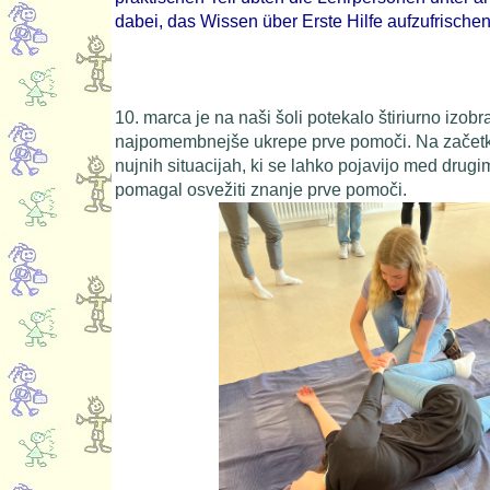
dabei, das Wissen über Erste Hilfe aufzufrischen
10. marca je na naši šoli potekalo štiriurno izob
najpomembnejše ukrepe prve pomoči.
Na začetk
nujnih situacijah, ki se lahko pojavijo med drugim
pomagal osvežiti znanje prve pomoči.