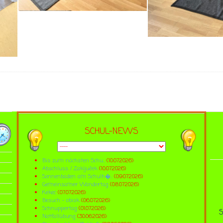
SCHUL-NEWS
Bis zum nächsten Schu...
(10.07.2026)
Abschluss / Zaključek
(10.07.2026)
Sonnenbaden am Schulh�...
(09.07.2026)
Gemeinsamer Wandertag
(08.07.2026)
Kekec
(07.07.2026)
Besuch - obisk
(06.07.2026)
Schnuppertag
(01.07.2026)
S
Notfallübung
(30.06.2026)