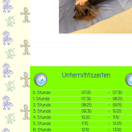
Unterrichtszeiten
0. Stunde
07:05
-
07:30
1. Stunde
07:30
-
08:20
2. Stunde
08:25
-
09:15
3. Stunde
09:30
-
10:20
4. Stunde
10:20
-
11:10
5. Stunde
11:15
-
12:05
6. Stunde
12:10
-
13:00