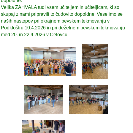
dopoldne.
Velika ZAHVALA tudi vsem učiteljem in učiteljicam, ki so
skupaj z nami pripravili to čudovito dopoldne. Veselimo se
naših nastopov pri okrajnem pevskem tekmovanju v
Podkloštru 10.4.2026 in pri deželnem pevskem tekmovanju
med 20. in 22.4.2026 v Celovcu.