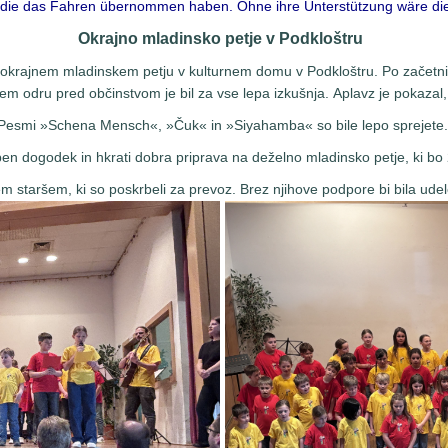
n, die das Fahren übernommen haben. Ohne ihre Unterstützung wäre d
Okrajno mladinsko petje v Podkloštru
na okrajnem mladinskem petju v kulturnem domu v Podkloštru. Po začetni
ikem odru pred občinstvom je bil za vse lepa izkušnja.
Aplavz je pokazal,
Pesmi »Schena Mensch«, »Čuk« in »Siyahamba« so bile lepo sprejete.
eben dogodek in hkrati dobra priprava na deželno mladinsko petje, ki bo
m staršem, ki so poskrbeli za prevoz. Brez njihove podpore bi bila udel