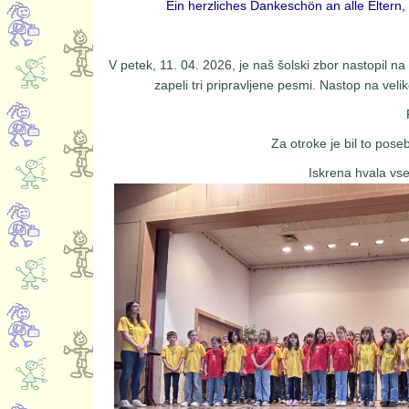
Ein herzliches Dankeschön an alle Elter
V petek, 11. 04. 2026, je naš šolski zbor nastopil 
zapeli tri pripravljene pesmi. Nastop na vel
Za otroke je bil to pos
Iskrena hvala vse