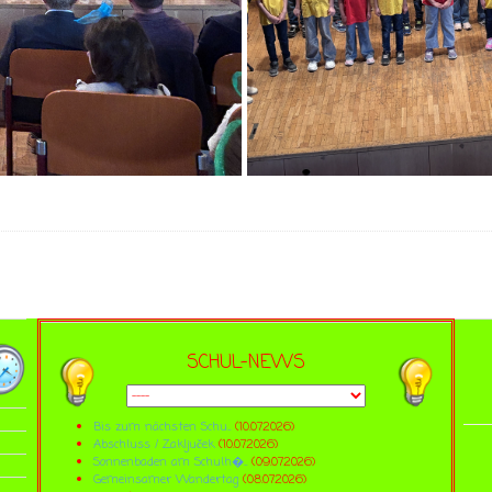
SCHUL-NEWS
Bis zum nächsten Schu...
(10.07.2026)
Abschluss / Zaključek
(10.07.2026)
Sonnenbaden am Schulh�...
(09.07.2026)
Gemeinsamer Wandertag
(08.07.2026)