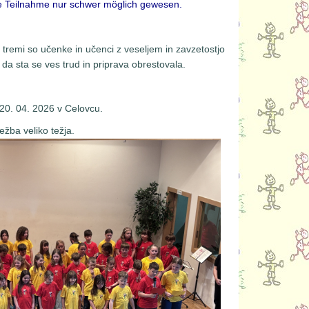
ie Teilnahme nur schwer möglich gewesen.
 tremi so učenke in učenci z veseljem in zavzetostjo
 da sta se ves trud in priprava obrestovala.
 20. 04. 2026 v Celovcu.
ežba veliko težja.