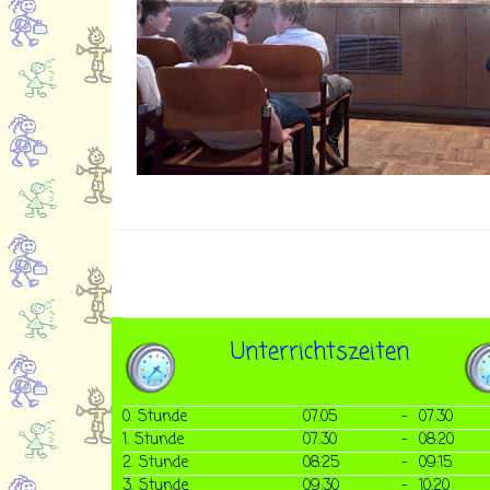
Unterrichtszeiten
0. Stunde
07:05
-
07:30
1. Stunde
07:30
-
08:20
2. Stunde
08:25
-
09:15
3. Stunde
09:30
-
10:20