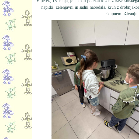
V petek, 15. maja, je na šoli potekal »Dan zdrave šolskega
napitki, zelenjavni in sadni nabodala, kruh z drobnjako
skupnem uživanju z