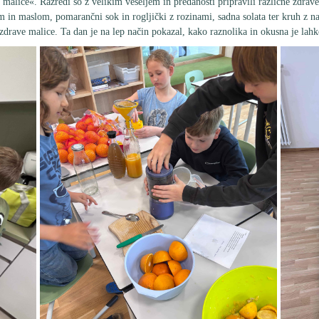
 malice«. Razredi so z velikim veseljem in predanosti pripravili različne zdrav
m in maslom, pomarančni sok in rogljički z rozinami, sadna solata ter kruh z n
drave malice. Ta dan je na lep način pokazal, kako raznolika in okusna je lahk