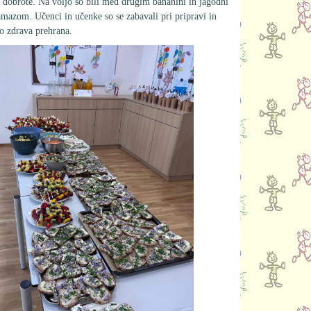
e dobrote. Na voljo so bili med drugim bananini in jagodni
amazom. Učenci in učenke so se zabavali pri pripravi in
o zdrava prehrana.