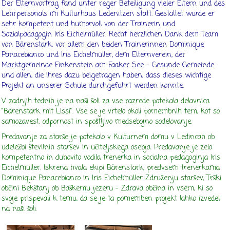
Der Elternvortrag fand unter reger Beteiligung vieler Eltern und des
Lehrpersonals im Kulturhaus Ledenitzen statt. Gestaltet wurde er
sehr kompetent und humorvoll von der Trainerin und
Sozialpädagogin Iris Eichelmüller. Recht herzlichen Dank dem Team
von Bärenstark, vor allem den beiden Trainerinnen Dominique
Panacebianco und Iris Eichelmüller, dem Elternverein, der
Marktgemeinde Finkenstein am Faaker See – Gesunde Gemeinde
und allen, die ihres dazu beigetragen haben, dass dieses wichtige
Projekt an unserer Schule durchgeführt werden konnte.
V zadnjih tednih je na naši šoli za vse razrede potekala delavnica
"Bärenstark mit Lissi". Vse se je vrtelo okoli pomembnih tem, kot so
samozavest, odpornost in spoštljivo medsebojno sodelovanje.
Predavanje za starše je potekalo v Kulturnem domu v Ledincah ob
udeležbi številnih staršev in učiteljskega osebja. Predavanje je zelo
kompetentno in duhovito vodila trenerka in socialna pedagoginja Iris
Eichelmüller. Iskrena hvala ekipi Bärenstark, predvsem trenerkama
Dominique Panacebianco in Iris Eichelmüller Združenju staršev, Trški
občini Bekštanj ob Baškemu jezeru – Zdrava občina in vsem, ki so
svoje prispevali k temu, da se je ta pomemben projekt lahko izvedel
na naši šoli.