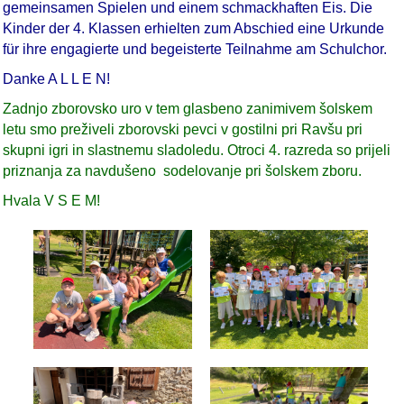
gemeinsamen Spielen und einem schmackhaften Eis. Die
Kinder der 4. Klassen erhielten zum Abschied eine Urkunde
für ihre engagierte und begeisterte Teilnahme am Schulchor.
Danke A L L E N!
Zadnjo zborovsko uro v tem glasbeno zanimivem šolskem
letu smo preživeli zborovski pevci v gostilni pri Ravšu pri
skupni igri in slastnemu sladoledu.
Otroci 4. r
azreda so prijeli
priznanja za navdušeno sodelovanje pri šolskem zboru.
Hvala V S E M!