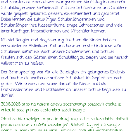
und konnten so einen abwechslungsreichen Vormittag in unserem
Schulalltag erleben. Gemeinsam mit den Schülerinnen und Schülern
wurde gespielt, gebastelt, gelesen, experimentiert und gearbeitet.
Dabei lernten die zukünftigen Schulanfängerinnen und
Schulanfänger ihre Klassenräume, einige Lehrpersonen und viele
ihrer künftigen Mitschülerinnen und Mitschüler kennen.
Mit viel Neugier und Begeisterung machten die Kinder bei den
verschiedenen Aktivitäten mit und konnten erste Eindrücke vom
Schulleben sammeln. Auch unsere Schülerinnen und Schüler
freuten sich, den Gästen ihren Schulalltag zu zeigen und sie herzlich
willkommen zu heißen.
Der Schnuppertag war für alle Beteiligten ein gelungenes Erlebnis
und machte die Vorfreude auf den Schulstart im September noch
größer. Wir freuen uns schon darauf, die Kinder bald als
Erstklässlerinnen und Erstklässler an unserer Schule begrüßen zu
dürfen!
30.06.2026 smo na našem dnevu spoznavanja pozdravili otroke iz
vrtca, ki bodo pri nas septembra začeli šolanje.
Otroci so bili razdeljeni v prvi in drugi razred ter so tako lahko doživeli
pestro dopoldne v našem vsakdanjem šolskem življenju. Skupaj z
učenci in učenkami so se igrali, ustvarjali, brali, eksperimentirali in