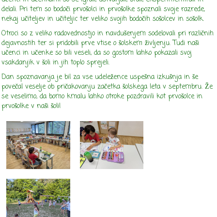
delali. Pri tem so bodoči prvošolci in prvošolke spoznali svoje razrede,
nekaj učiteljev in učiteljic ter veliko svojih bodočih sošolcev in sošolk.
Otroci so z veliko radovednostjo in navdušenjem sodelovali pri različnih
dejavnostih ter si pridobili prve vtise o šolskem življenju. Tudi naši
učenci in učenke so bili veseli, da so gostom lahko pokazali svoj
vsakdanjik v šoli in jih toplo sprejeli.
Dan spoznavanja je bil za vse udeležence uspešna izkušnja in še
povečal veselje ob pričakovanju začetka šolskega leta v septembru. Že
se veselimo, da bomo kmalu lahko otroke pozdravili kot prvošolce in
prvošolke v naši šoli!