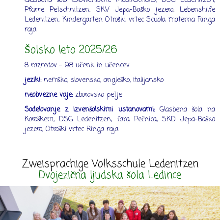
Glasbena šola (Slowenische Musikschule), DSG Ledenitzen,
Pfarre Petschnitzen, SKV Jepa-Baško jezero, Lebenshilfe
Ledenitzen, Kindergarten Otroški vrtec Scuola materna Ringa
raja
Šolsko leto 2025/26
8 razredov - 98 učenk in učencev
jeziki:
nemško, slovensko, angleško, italijansko
neobvezne vaje:
zborovsko petje
Sodelovanje z izvenšolskimi ustanovami:
Glasbena šola na
Koroškem, DSG Ledenitzen, fara Pečnica, SKD Jepa-Baško
jezero, Otroški vrtec Ringa raja
Zweisprachige Volksschule Ledenitzen
Dvojezična ljudska šola Ledince