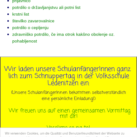
prijavnico
potrdilo o državljanjstvu ali potni list
krstni list
številko zavarovalnice
potrdilo o cepljenju
zdravniško potrdilo, če ima otrok kakšno obolenje oz.
pohabljenost
Wir laden unsere SchulanfängerInnen ganz
lich zum Schnuppertag in der Volksschule
Ledenitzen ein:
(Unsere SchulanfängerInnen bekommen selbstverständlich
eine persönliche Einladung!)
Wir freuen uns auf einen gemeinsamen Vormittag
mit dir!
Veselimo se na te!
Wir verwenden Cookies, um die Qualität und Benutzerfreundlichkeit der Webseite zu