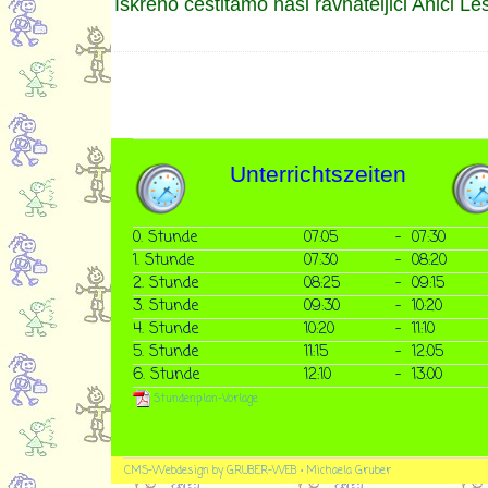
Iskreno čestitamo naši ravnateljici Anici L
Unterrichtszeiten
0. Stunde
07:05
-
07:30
1. Stunde
07:30
-
08:20
2. Stunde
08:25
-
09:15
3. Stunde
09:30
-
10:20
4. Stunde
10:20
-
11:10
5. Stunde
11:15
-
12:05
6. Stunde
12:10
-
13:00
Stundenplan-Vorlage
CMS-Webdesign by GRUBER-WEB • Michaela Gruber