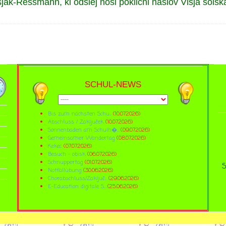
esjak-Ressmann, ki odslej nosi poklicni naslov Višja šolsk
SCHUL-NEWS
Bis zum nächsten Schu...
(10.07.2026)
Abschluss / Zaključek
(10.07.2026)
Sonnenbaden am Schulh�...
(09.07.2026)
Gemeinsamer Wandertag
(08.07.2026)
Kekec
(07.07.2026)
Besuch - obisk
(06.07.2026)
Schnuppertag
(01.07.2026)
S
Notfallübung
(30.06.2026)
Chorabschluss/Zaključ...
(29.06.2026)
E-Education digitale S...
(25.06.2026)