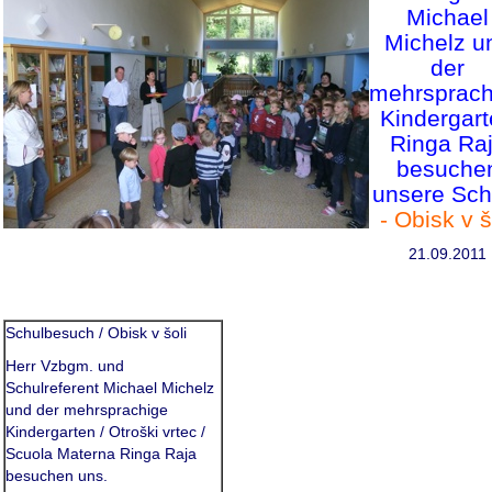
Michael
Michelz u
der
mehrsprach
Kindergar
Ringa Ra
besuche
unsere Sch
- Obisk v š
21.09.2011
Schulbesuch / Obisk v šoli
Herr Vzbgm. und
Schulreferent Michael Michelz
und der mehrsprachige
Kindergarten / Otroški vrtec /
Scuola Materna Ringa Raja
besuchen uns.