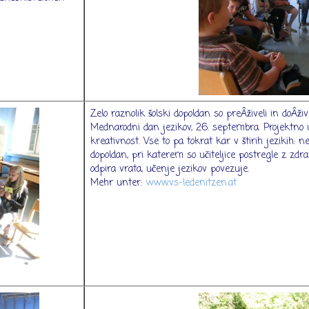
Zelo raznolik šolski dopoldan so preÂživeli in doÂživ
Mednarodni dan jezikov, 26. septembra. Projektno u
kreativnost. Vse to pa tokrat kar v štirih jezikih: n
dopoldan, pri katerem so učiteljice postregle z zdra
odpira vrata, učenje jezikov povezuje.
Mehr unter:
www.vs-ledenitzen.at