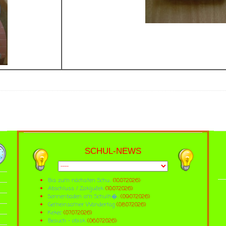
SCHUL-NEWS
Bis zum nächsten Schu...
(10.07.2026)
Abschluss / Zaključek
(10.07.2026)
Sonnenbaden am Schulh�...
(09.07.2026)
Gemeinsamer Wandertag
(08.07.2026)
Kekec
(07.07.2026)
Besuch - obisk
(06.07.2026)