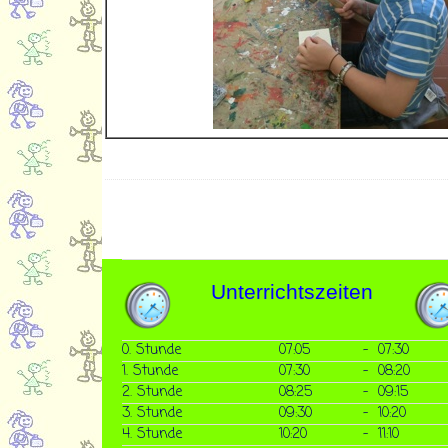
Unterrichtszeiten
0. Stunde
07:05
-
07:30
1. Stunde
07:30
-
08:20
2. Stunde
08:25
-
09:15
3. Stunde
09:30
-
10:20
4. Stunde
10:20
-
11:10