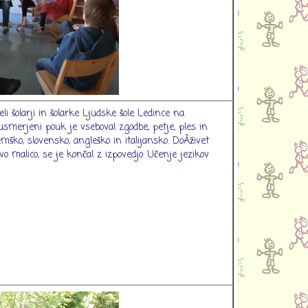
eli šolarji in šolarke Ljudske šole Ledince na
smerjeni pouk je vseboval zgodbe, petje, ples in
emško, slovensko, angleško in italijansko. DoÂživet
vo malico, se je končal z izpovedjo: Učenje jezikov