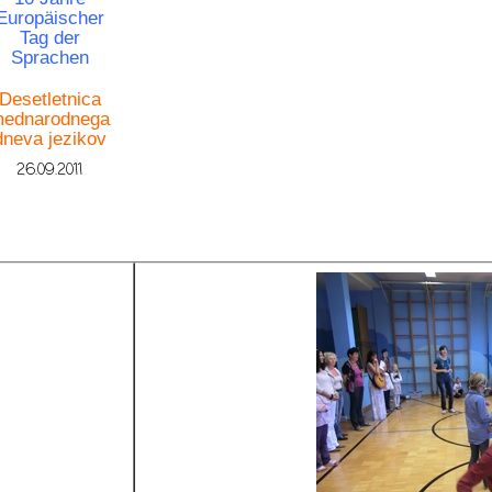
Europäischer
Tag der
Sprachen
Desetletnica
ednarodnega
dneva jezikov
26.09.2011