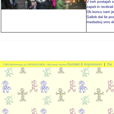
V treh postajah 
zapeli in recitira
Ob koncu nam je
Gallob dal še po
medseboj smo deli
Kontakt & Impressum
|
Dat
CMS-Webdesign by GRUBER-WEB • Michaela Gruber