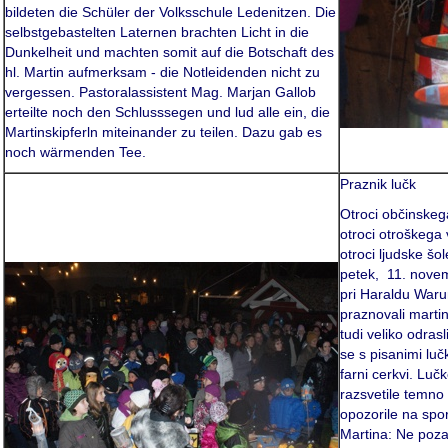
bildeten die Schüler der Volksschule Ledenitzen. Die
selbstgebastelten Laternen brachten Licht in die
Dunkelheit und machten somit auf die Botschaft des
hl. Martin aufmerksam - die Notleidenden nicht zu
vergessen. Pastoralassistent Mag. Marjan Gallob
erteilte noch den Schlusssegen und lud alle ein, die
Martinskipferln miteinander zu teilen. Dazu gab es
noch wärmenden Tee.
Praznik lučk
Otroci občinskeg
otroci otroškega 
otroci ljudske šo
petek, 11. nove
pri Haraldu Waru
praznovali martin
tudi veliko odras
se s pisanimi luč
farni cerkvi. Luč
razsvetile temno
opozorile na spo
Martina: Ne pozab