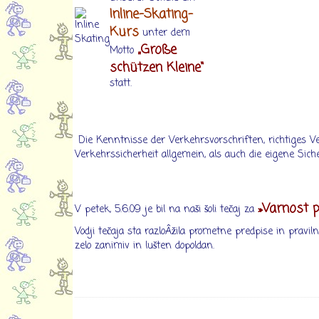
Inline-Skating-
Kurs
unter dem
„Große
Motto
schützen Kleine“
statt.
Die Kenntnisse der Verkehrsvorschriften, richtiges 
Verkehrssicherheit allgemein, als auch die eigene Sich
»Varnost p
V petek, 5.6.09 je bil na naši šoli tečaj za
Vodji tečaja sta razloÂžila prometne predpise in pravil
zelo zanimiv in lušten dopoldan.