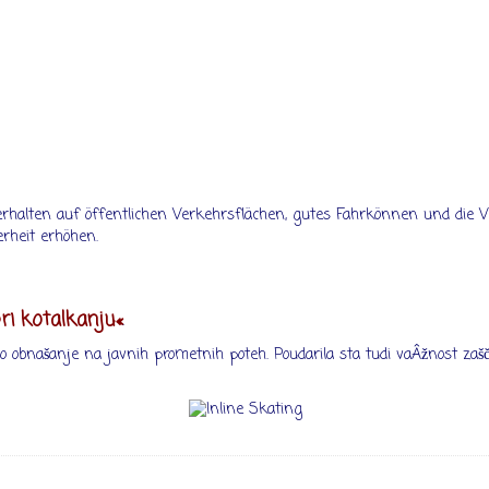
Verhalten auf öffentlichen Verkehrsflächen, gutes Fahrkönnen und die
erheit erhöhen.
ri kotalkanju«
.
no obnašanje na javnih prometnih poteh. Poudarila sta tudi vaÂžnost zašči