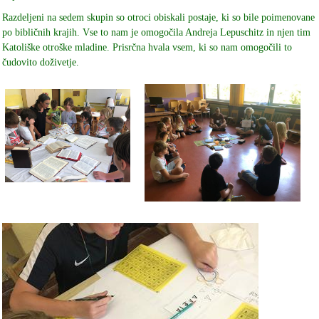
Razdeljeni na sedem skupin so otroci obiskali postaje, ki so bile poimenovane
po bibličnih krajih. Vse to nam je omogočila Andreja Lepuschitz in njen tim
Katoliške otroške mladine. Prisrčna hvala vsem, ki so nam omogočili to
čudovito doživetje.