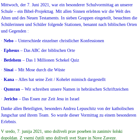
Mittwoch, der 7. Juni 2021, war ein besonderer Schulvormittag an unserer
Schule – ein Bibel-Projekttag. Mit allen Sinnen erlebten wir die Welt des
Alten und des Neuen Testaments.
In sieben Gruppen eingeteilt, besuchten die
Schülerinnen und Schüler folgende Stationen, benannt nach biblischen Orten
und Gegenden :
·
Nebo
– Unterschiede einzelner christlicher Konfessionen
·
Ephesus
– Das ABC der biblischen Orte
·
Betlehem
– Das 1 Millionen Schekel Quiz
·
Sinai
– Mit Mose durch die Wüste
·
Kana
– Alles hat seine Zeit / Kohelet mimisch dargestellt
·
Qumran
– Wir schreiben unsere Namen in hebräischen Schriftzeichen
·
Jericho
– Das Essen zur Zeit Jesu in Israel
Danke allen Beteiligten, besonders Andrea Lepuschitz von der katholischen
Jungschar und ihrem Team. So wurde dieser Vormittag zu einem besonderen
Erlebnis.
V sredo, 7. junija 2021, smo doživeli prav poseben in zanimiv šolski
dopoldan. Z vsemi čutili smo doživeli svet Stare in Nove Zaveze.