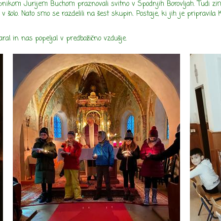
 župnikom Jurijem Buchom praznovali svitno v Spodnjih Borovljah. Tudi zi
 šolo. Nato smo se razdelili na šest skupin. Postaje, ki jih je pripravila 
ral in nas popeljal v predbožično vzdušje.