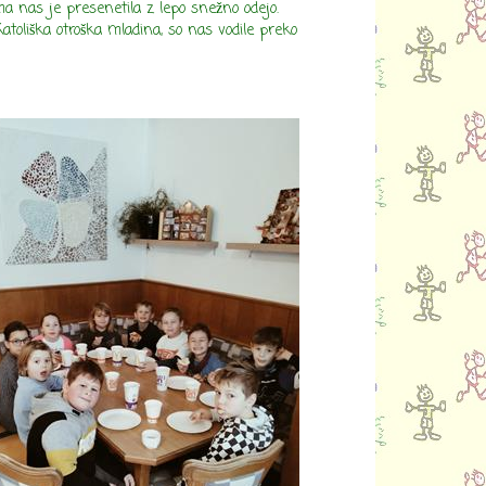
ma nas je presenetila z lepo snežno odejo.
Katoliška otroška mladina, so nas vodile preko