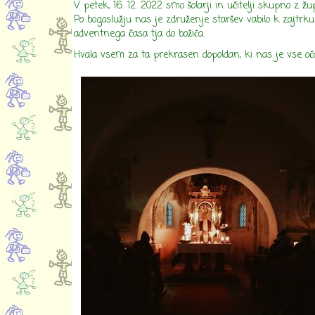
V
petek, 16. 12. 2022 smo šolarji in učitelji skupno z
Po
bogoslužju nas je združenje staršev vabilo k zajtrku v
adventnega časa tja do božiča.
Hvala vsem
za ta prekrasen dopoldan, ki nas je vse oča