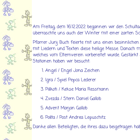
Am Freitag, dem 16.12.2022 begannen wir den Schulta
überraschte uns auch der Winter mit einer zarten S
Pfarrer Jurij Buch feierte mit uns einen besinnliche
mit Liedern und Texten diese heilige Messe. Danach
welches vom Elternverein vorbereitet wurde. Gestärkt s
Stationen haben wir besucht:
Angel / Engel
Jona
Zeichen
Igra / Spiel
Pepca
Lederer
Piškoti / Kekse
Maria
Ressmann
Zvezda / Stern
Daniel
Gallob
Advent
Marjan
Gallob
Pošta / Post
Andrea
Lepuschitz
Danke allen Beteiligten, die ihres dazu beigetragen