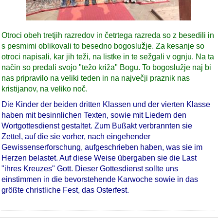
Otroci obeh tretjih razredov in četrtega razreda so z besedili in
s pesmimi oblikovali to besedno bogoslužje. Za kesanje so
otroci napisali, kar jih teži, na listke in te sežgali v ognju. Na ta
način so predali svojo "težo križa" Bogu. To bogoslužje naj bi
nas pripravilo na veliki teden in na največji praznik nas
kristijanov, na veliko noč.
Die Kinder der beiden dritten Klassen und der vierten Klasse
haben mit besinnlichen Texten, sowie mit Liedern den
Wortgottesdienst gestaltet. Zum Bußakt verbrannten sie
Zettel, auf die sie vorher, nach eingehender
Gewissenserforschung, aufgeschrieben haben, was sie im
Herzen belastet. Auf diese Weise übergaben sie die Last
"ihres Kreuzes" Gott. Dieser Gottesdienst sollte uns
einstimmen in die bevorstehende Karwoche sowie in das
größte christliche Fest, das Osterfest.