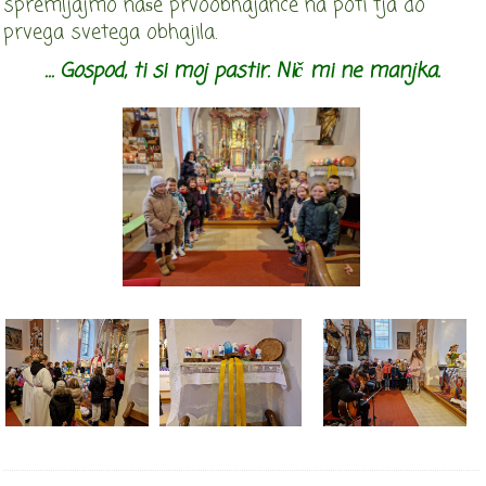
spremljajmo naše prvoobhajance na poti tja do
prvega svetega obhajila.
… Gospod, ti si moj pastir.
Ni
č mi ne manjka.