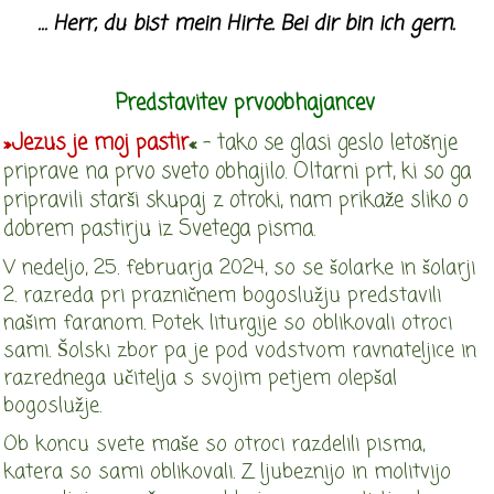
… Herr, du bist mein Hirte. Bei dir bin ich gern.
Predstavitev prvoobhajancev
»Jezus je
moj pastir
«
- tako se glasi geslo le
tošnje
priprave na prvo sveto obhajilo. Oltarni prt, ki so ga
pripravili starši skupaj z otroki, nam prikaže sliko o
dobrem pastirju iz Svetega pisma.
V nedeljo, 25. februarja 2024, so se šolarke in šolarji
2. razreda pri prazničnem bogoslužju predstavili
našim faranom. Potek liturgije so oblikovali otroci
sami. Šolski zbor pa je pod vodstvom ravnateljice in
razrednega učitelja s svojim petjem olepšal
bogoslužje.
Ob koncu svete maše so otroci razdelili pisma,
katera so sami oblikovali. Z ljubeznijo in molitvijo