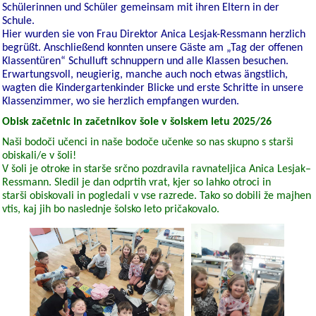
Schülerinnen und Schüler gemeinsam mit ihren Eltern in der
Schule.
Hier wurden sie von Frau Direktor Anica Lesjak-Ressmann herzlich
begrüßt. Anschließend konnten unsere Gäste am „Tag der offenen
Klassentüren“ Schulluft schnuppern und alle Klassen besuchen.
Erwartungsvoll, neugierig, manche auch noch etwas ängstlich,
wagten die Kindergartenkinder Blicke und erste Schritte in unsere
Klassenzimmer, wo sie herzlich empfangen wurden.
Obisk začetnic in začetnikov šole v šolskem letu 2025/26
Naši bodoči učenci in naše bodoče učenke so nas skupno s starši
obiskali/e v šoli!
V šoli je otroke in starše srčno pozdravila ravnateljica Anica Lesjak–
Ressmann. Sledil je dan odprtih vrat, kjer so lahko otroci in
starši obiskovali in pogledali v vse razrede. Tako so dobili že majhen
vtis, kaj jih bo naslednje šolsko leto pričakovalo.