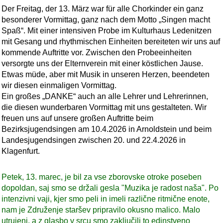
Der Freitag, der 13. März war für alle Chorkinder ein ganz
besonderer Vormittag, ganz nach dem Motto „Singen macht
Spaß“. Mit einer intensiven Probe im Kulturhaus Ledenitzen
mit Gesang und rhythmischen Einheiten bereiteten wir uns auf
kommende Auftritte vor. Zwischen den Probeeinheiten
versorgte uns der Elternverein mit einer köstlichen Jause.
Etwas müde, aber mit Musik in unseren Herzen, beendeten
wir diesen einmaligen Vormittag.
Ein großes „DANKE“ auch an alle Lehrer und Lehrerinnen,
die diesen wunderbaren Vormittag mit uns gestalteten. Wir
freuen uns auf unsere großen Auftritte beim
Bezirksjugendsingen am 10.4.2026 in Arnoldstein und beim
Landesjugendsingen zwischen 20. und 22.4.2026 in
Klagenfurt.
Petek, 13. marec, je bil za vse zborovske otroke poseben
dopoldan, saj smo se držali gesla "Muzika je radost naša". Po
intenzivni vaji, kjer smo peli in imeli različne ritmične enote,
nam je Združenje staršev pripravilo okusno malico. Malo
utrujeni, a z glasbo v srcu smo zaključili to edinstveno