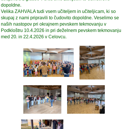
dopoldne.
Velika ZAHVALA tudi vsem učiteljem in učiteljicam, ki so
skupaj z nami pripravili to čudovito dopoldne. Veselimo se
naših nastopov pri okrajnem pevskem tekmovanju v
Podkloštru 10.4.2026 in pri deželnem pevskem tekmovanju
med 20. in 22.4.2026 v Celovcu.