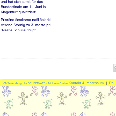
und hat sich somit für das
Bundesfinale am 11. Juni in
Klagenfurt qualifiziert!
Prisrčno čestitamo naši šolarki
Verena Stornig za 3. mesto pri
"Nestle Schullaufcup".
Kontakt & Impressum
|
Dat
CMS-Webdesign by GRUBER-WEB • Michaela Gruber