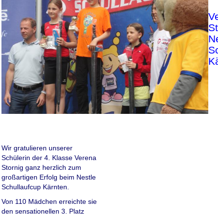
V
S
N
S
K
Wir gratulieren unserer
Schülerin der 4. Klasse Verena
Stornig ganz herzlich zum
großartigen Erfolg beim Nestle
Schullaufcup Kärnten.
Von 110 Mädchen erreichte sie
den sensationellen 3. Platz