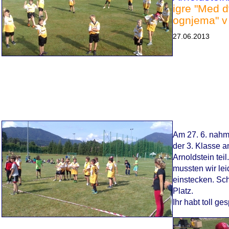
igre "Med 
ognjema" v
27.06.2013
Am 27. 6. nahm
der 3. Klasse a
Arnoldstein tei
mussten wir le
einstecken. Schl
Platz.
Ihr habt toll ges