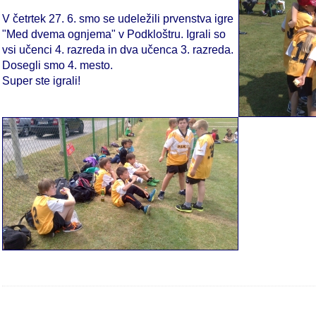
V četrtek 27. 6. smo se udeležili prvenstva igre
"Med dvema ognjema" v Podkloštru. Igrali so
vsi učenci 4. razreda in dva učenca 3. razreda.
Dosegli smo 4. mesto.
Super ste igrali!