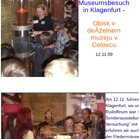
Museumsbesuch
in Klagenfurt -
Obisk v
deÂželnem
muzeju v
Celovcu
12.11.09
Am 12.11. fuhre
Klagenfurt, wo 
Rudolfinum war. D
Sonderausstellun
Versuchung" mit
erfuhren wir auc
der Fledermäuse