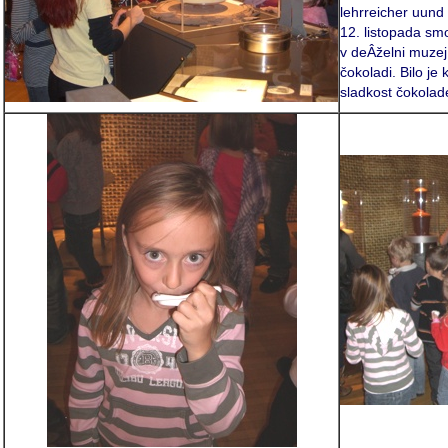
lehrreicher uund
12. listopada sm
v deÂželni muzej
čokoladi. Bilo je
sladkost čokolade