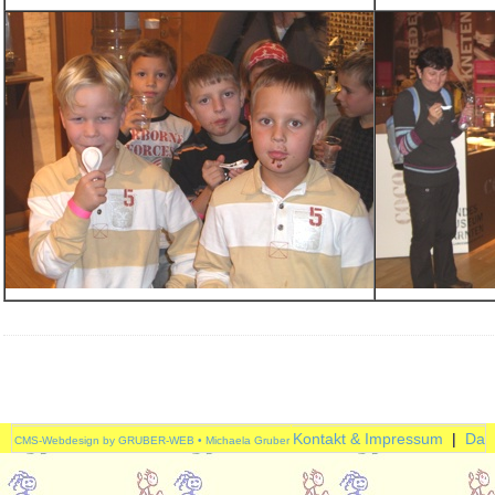
Kontakt & Impressum
|
Dat
CMS-Webdesign by GRUBER-WEB • Michaela Gruber