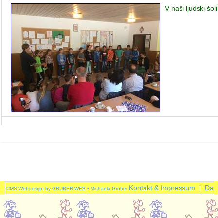
V naši ljudski šo
Kontakt & Impressum
|
Dat
CMS-Webdesign by GRUBER-WEB • Michaela Gruber