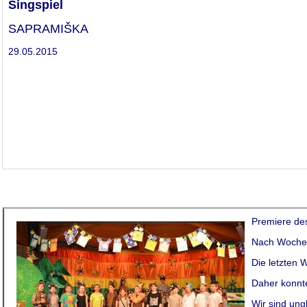
Singspiel
SAPRAMIŠKA
29.05.2015
xxlarge
Premiere des
Nach Wochen 
Die letzten 
Daher konnte
Wir sind ung