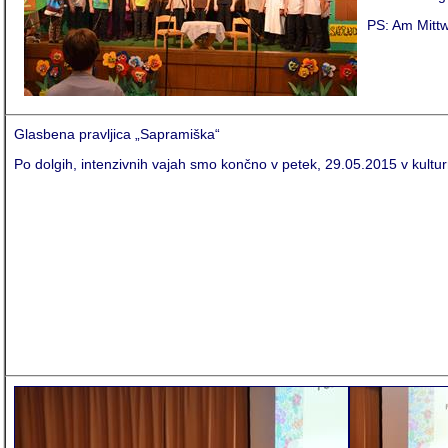
PS: Am Mittw
Glasbena pravljica „Sapramiška“
Po dolgih, intenzivnih vajah smo končno v petek, 29.05.2015 v kultur