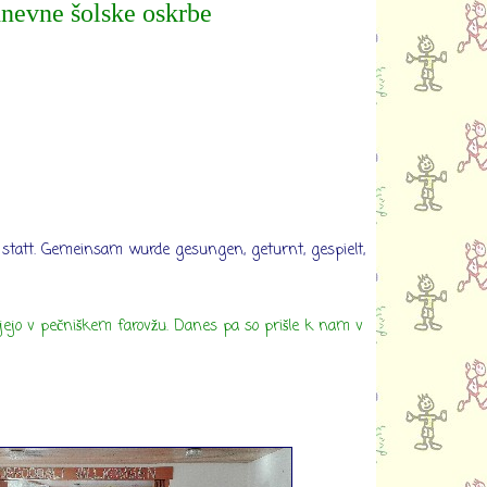
dnevne šolske oskrbe
statt. Gemeinsam wurde gesungen, geturnt, gespielt,
ujejo v pečniškem farovžu. Danes pa so prišle k nam v