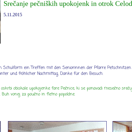
Srečanje pečniških upokojenk in otrok Celo
5.11.2015
n Schulform ein Treffen mit den Seniorinnen der Pfarre Petschnitzen 
bunter und fröhlicher Nachmittag. Danke für den Besuch.
ki oskrbi obiskale upokojenke fare Pečnice, ki se ponavadi mesečno sreč
ali. Buh vonej za poučno in fletno popoldne.