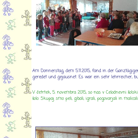
Am Donnerstag, dem 5.11.2015, fand in der Ganztägige
geredet und gejausnet. Es war ein sehr lehrreicher, 
V četrtek, 5. novembra 2015, so nas v Celodnevni šols
šolo. Skupaj smo peli, gibali, igrali, pogovarjali in malic