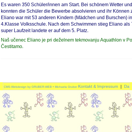
Es waren 350 Schüler/innen am Start. Bei schönem Wetter u
konnten die Schüler die Bewerbe absolvieren und ihr Können 
Eliano war mit 53 anderen Kindern (Mädchen und Burschen) in 
4.Klasse Volksschule. Nach dem Schwimmen stieg Eliano als 7
super Laufzeit landete er auf dem 5. Platz.
Naš učenec Eliano je pri deželnem tekmovanju Aquathlon v Po
Čestitamo.
Kontakt & Impressum
|
Dat
CMS-Webdesign by GRUBER-WEB • Michaela Gruber